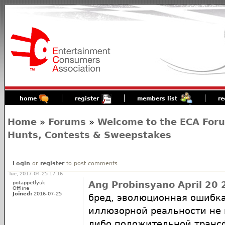
home
register
members list
re
Home
»
Forums
»
Welcome to the ECA For
Hunts, Contests & Sweepstakes
Login
or
register
to post comments
Tue, 2017-04-25 17:16
potappetlyuk
Ang Probinsyano April 20 
Offline
Joined:
2016-07-25
бред, эволюционная ошибк
иллюзорной реальности не 
либо положительной транс