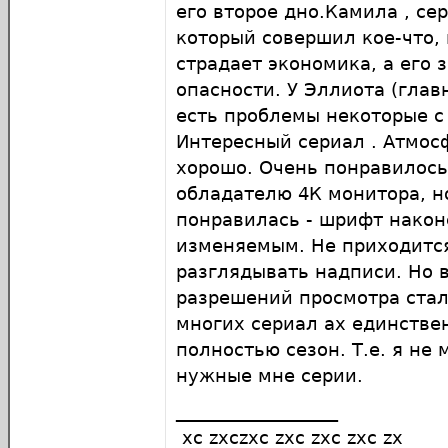
его второе дно.Камила , се
который совершил кое-что, 
страдает экономика, а его 
опасности. У Эллиота (глав
есть проблемы некоторые с
Интересный сериал . Атмос
хорошо. Очень понравилось
обладателю 4К монитора, н
понравилась - шрифт након
изменяемым. Не приходится
разглядывать надписи. Но 
разрешений просмотра стал
многих сериал ах единствен
полностью сезон. Т.е. я не
нужные мне серии.
__________________
xc zxczxc zxc zxc zxc zx