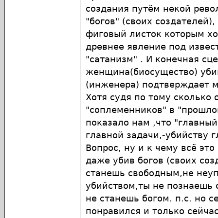
создания путём некой рево
"богов" (своих создателей),
фиговый листок которым хо
древнее явление под изве
"сатанизм" . И конечная сц
женщина(биосущество) убив
(инженера) подтверждает 
Хотя судя по тому сколько 
"соплеменников" в "прошло
показало нам ,что "главный 
главной задачи,-убийству г
Вопрос, ну и к чему всё это
даже убив богов (своих соз
станешь свободным,не неу
убийством,ты не познаешь 
не станешь богом. п.с. но 
понравился и только сейчас