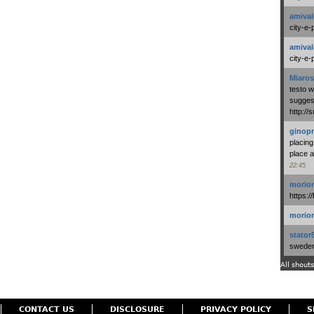
amival
city-e-
amival
city-e-
Miaros
testo 
suggest
http:/
ginopr
placing
place a
22:45
morio
https:/
morio
stator
swedenl
All shouts
CONTACT US
DISCLOSURE
PRIVACY POLICY
S