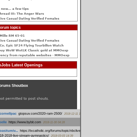
 new... a few tips
hread III: The Anger Wars
ive Сasual Dating Verified Females
orum topics
Mille RM 65-01
ive Сasual Dating Verified Females
Co. Epic SF24 Flying Tourbillon Watch
buy WoW WotLK Classic gold at MMOexp
rency from reputable websites - MMOexp
Jobs Latest Openings
orums Shoutbox
not permitted to post shouts.
tcornellpac
:
gtopsuv.com/2020-ram-2500/
2018-12-11 15:42
elle
:
https://www.bybit.com
2018-11-30 04:28
oasitumiv...
:
https://txcatholic.org/forums/topic/nbcliveamerican-
18-2018-live-stream-gymnastics/
2018-03-03 14:39