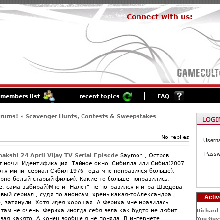
Connect with us:
members list
recent topics
FAQ
orums!
»
Scavenger Hunts, Contests & Sweepstakes
No replies
Usern
Passw
akshi 24 April Vijay TV Serial Episode
Saymon , Остров
т ночи, Идентификация, Тайное окно, Сибилла или Сибил(2007
отя мини- сериал Сибил 1976 года мне понравился больше),
ерно-белый старый фильм). Какие-то больше понравились,
е, сама выбирай)Мне и "Налёт" не понравился и игра Шведова
овый сериал , судя по анонсам, хрень какая-тоАлександра ,
Activ
е, затянули. Хотя идея хорошая. А Фериха мне нравилась
 там не очень. Фериха иногда себя вела как будто не любит
Richard 
вая какято. А конец вообще я не поняла. В интернете
You Guys