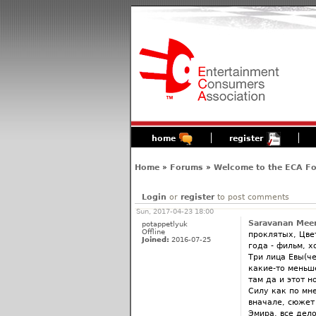
home
register
Home
»
Forums
»
Welcome to the ECA F
Login
or
register
to post comments
Sun, 2017-04-23 18:00
Saravanan Meen
potappetlyuk
Offline
проклятых, Цве
Joined:
2016-07-25
года - фильм, х
Три лица Евы(ч
какие-то меньш
там да и этот н
Силу как по мн
вначале, сюжет
Эмира, все дело