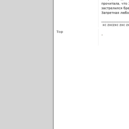
прочитала, что 
застрелился бр
Запретная любо
________________
xc zxczxc zxc z
Top