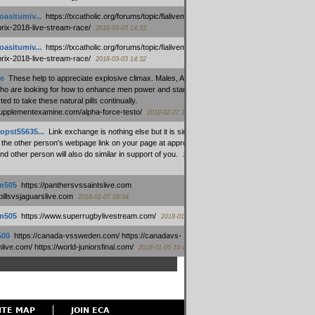
oasitumiv...
:
https://txcatholic.org/forums/topic/fialivemexico-
prix-2018-live-stream-race/
2018-03-03 14:33
oasitumiv...
:
https://txcatholic.org/forums/topic/fialivemexico-
prix-2018-live-stream-race/
2018-03-03 14:32
e
:
These help to appreciate explosive climax. Males, Alpha force
who are looking for how to enhance men power and stamina, are
ed to take these natural pills continually.
/supplementexamine.com/alpha-force-testo/
2018-02-27 14:08
opst55635...
:
Link exchange is nothing else but it is simply
 the other person's webpage link on your page at appropriate
nd other person will also do similar in support of you.
2018-01-28
m505
:
https://panthersvssaintslive.com
/billsvsjaguarslive.com
2018-01-07 09:04
m505
:
https://www.superrugbylivestream.com/
2018-01-06 13:08
500
:
https://canada-vssweden.com/ https://canadavs-
ive.com/ https://world-juniorsfinal.com/
2018-01-05 10:44
ITE MAP
JOIN ECA