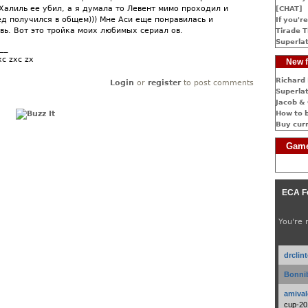
Халиль ее убил, а я думала то Левент мимо проходил и
[CHAT]
ед получился в общем))) Мне Аси еще понравилась и
If you're
вь. Вот это тройка моих любимых сериал ов.
Tirade T
Superlat
__
xc zxc zx
New f
Richard 
Login
or
register
to post comments
Superlat
Jacob & 
How to 
Buy cur
Game
ECA F
You're 
drclin
Bonnib
amival
cup-20