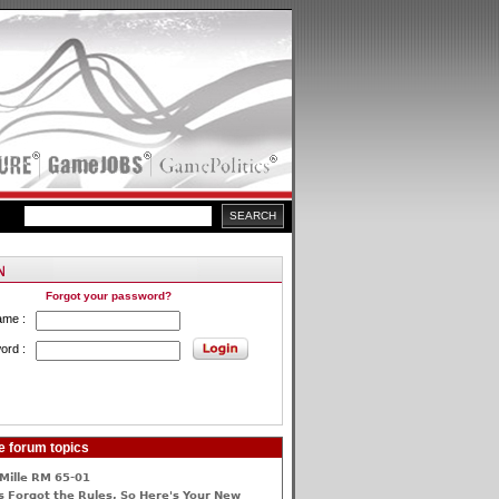
Forgot your password?
ame :
ord :
e forum topics
Mille RM 65-01
 Forgot the Rules, So Here's Your New