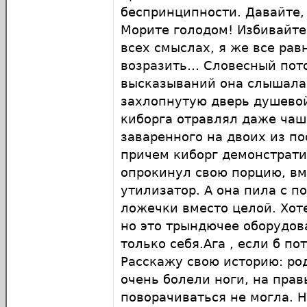
беспринципности. Давайте,
Морите голодом! Избивайте
всех смыслах, я же все рав
возразить… Словесный пот
высказываний она слышала
захлопнутую дверь душевой
киборга отравлял даже чаш
заваренного на двоих из по
причем киборг демонстрат
опрокинул свою порцию, вм
утилизатор. А она пила с п
ложечки вместо целой. Хот
но это трындючее оборудо
только себя.Ага , если б по
Расскажу свою историю: ро
очень болели ноги, на пра
поворачиваться не могла. 