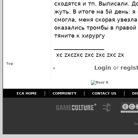
сходятся и тп. Выписали. Д
жуть. В итоге на 5й день: я
смогла, меня скорая увезла
оказались тромбы в правой 
тяните к хирургу
__________________
xc zxczxc zxc zxc zxc zx
Top
Login
or
regis
ECA HOME
COMMUNITY
CONTACT US
DI
Co