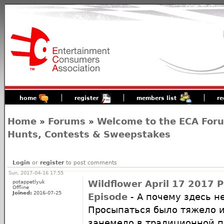
home
register
members list
re
Home
»
Forums
»
Welcome to the ECA For
Hunts, Contests & Sweepstakes
Login
or
register
to post comments
Sun, 2017-04-16 17:55
potappetlyuk
Wildflower April 17 2017 P
Offline
Joined:
2016-07-25
Episode
- А почему здесь н
Просыпаться было тяжело и
занемело в традиционной п