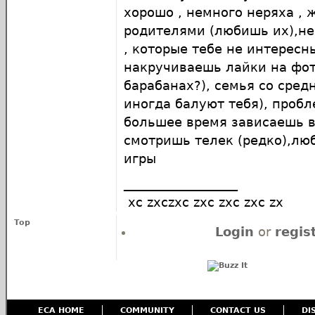
хорошо , немного неряха , 
родителями (любишь их),н
, которые тебе не интересн
накручиваешь лайки на фот
барабанах?), семья со сред
иногда балуют тебя), проб
большее время зависаешь в
смотришь телек (редко),лю
игры
__________________
xc zxczxc zxc zxc zxc zx
Top
Login
or
regis
ECA HOME
COMMUNITY
CONTACT US
DI