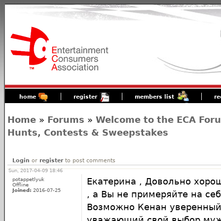
home
register
members list
re
Home
»
Forums
»
Welcome to the ECA For
Hunts, Contests & Sweepstakes
Login
or
register
to post comments
Sun, 2017-04-09 18:46
potappetlyuk
Екатерина , Довольно хоро
Offline
Joined:
2016-07-25
, а Вы не примеряйте на се
Возможно Кенан уверенный 
уважающий свой выбор мужч