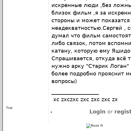
искренные люди ,без ложны
близок фильм ,я за искренн
стороны и может показатся
неадекватностью.Сергей , с
думал что фильм самостоят
либо связок, потом вспомн
катану, которую ему Яшидо
Спрашивается, откуда всё 
нужно арку "Старик Логан"
более подробно прояснит 
вопросы)
__________________
xc zxczxc zxc zxc zxc zx
Top
Login
or
regis