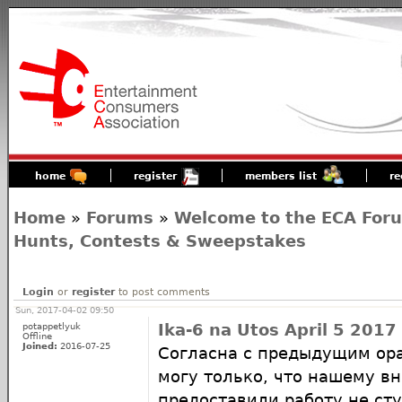
home
register
members list
re
Home
»
Forums
»
Welcome to the ECA For
Hunts, Contests & Sweepstakes
Login
or
register
to post comments
Sun, 2017-04-02 09:50
potappetlyuk
Ika-6 na Utos April 5 2017
Offline
Joined:
2016-07-25
Согласна с предыдущим ор
могу только, что нашему в
предоставили работу не ст