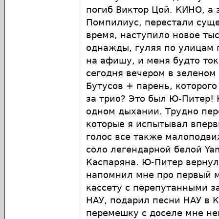
погиб Виктор Цой. КИНО, а
Помпилиус, перестали сущ
время, наступило новое тыс
однажды, гуляя по улицам 
на афишу, и меня будто то
сегодня вечером в зеленом
Бутусов + парень, которого
за трио? Это был Ю-Питер!
одном дыхании. Трудно пере
которые я испытывал впер
голос все также малоподви
соло легендарной белой Ya
Каспаряна. Ю-Питер вернул
напомнил мне про первый 
кассету с перепутанными 
НАУ, подарил песни НАУ в 
перемешку с доселе мне н