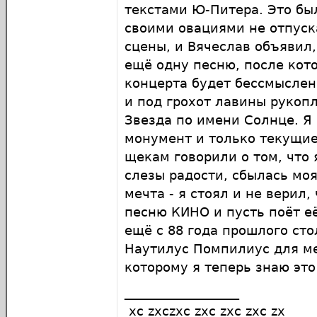
текстами Ю-Питера. Это бы
своими овациями не отпуск
сцены, и Вячеслав объявил,
ещё одну песню, после кот
концерта будет бессмыслен
и под грохот лавины рукоп
Звезда по имени Солнце. Я 
монумент и только текущие
щекам говорили о том, что 
слезы радости, сбылась мо
мечта - я стоял и не верил
песню КИНО и пусть поёт е
ещё с 88 года прошлого ст
Наутилус Помпилиус для ме
которому я теперь знаю это
__________________
xc zxczxc zxc zxc zxc zx