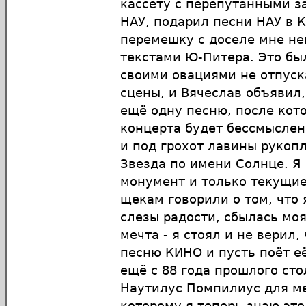
кассету с перепутанными 
НАУ, подарил песни НАУ в 
перемешку с доселе мне н
текстами Ю-Питера. Это бы
своими овациями не отпуск
сцены, и Вячеслав объявил,
ещё одну песню, после кот
концерта будет бессмыслен
и под грохот лавины рукоп
Звезда по имени Солнце. Я 
монумент и только текущие
щекам говорили о том, что 
слезы радости, сбылась мо
мечта - я стоял и не верил
песню КИНО и пусть поёт е
ещё с 88 года прошлого ст
Наутилус Помпилиус для ме
которому я теперь знаю эт