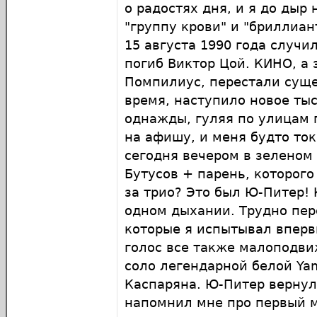
о радостях дня, и я до дыр
"группу крови" и "бриллиан
15 августа 1990 года случил
погиб Виктор Цой. КИНО, а
Помпилиус, перестали сущ
время, наступило новое тыс
однажды, гуляя по улицам 
на афишу, и меня будто то
сегодня вечером в зеленом
Бутусов + парень, которого
за трио? Это был Ю-Питер!
одном дыхании. Трудно пере
которые я испытывал впер
голос все также малоподви
соло легендарной белой Ya
Каспаряна. Ю-Питер вернул
напомнил мне про первый 