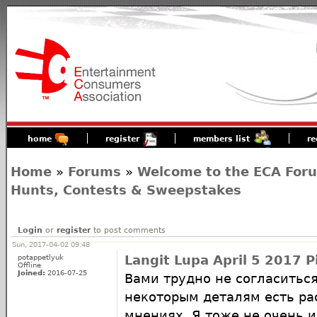
home
register
members list
re
Home
»
Forums
»
Welcome to the ECA For
Hunts, Contests & Sweepstakes
Login
or
register
to post comments
Sun, 2017-04-02 09:48
potappetlyuk
Langit Lupa April 5 2017 
Offline
Joined:
2016-07-25
Вами трудно не согласиться
некоторым деталям есть ра
мнениях. Я тоже не очень 