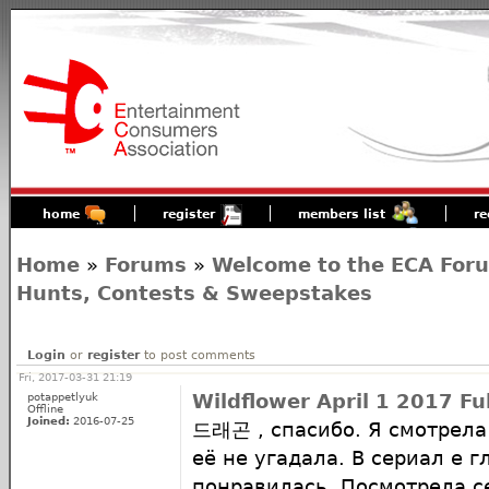
home
register
members list
re
Home
»
Forums
»
Welcome to the ECA For
Hunts, Contests & Sweepstakes
Login
or
register
to post comments
Fri, 2017-03-31 21:19
potappetlyuk
Wildflower April 1 2017 Fu
Offline
Joined:
2016-07-25
드래곤 , спасибо. Я смотрела 
её не угадала. В сериал е 
понравилась. Посмотрела с