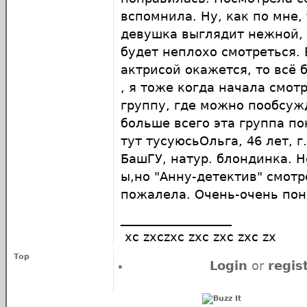
вспомнила. Ну, как по мне,
девушка выглядит нежной, 
будет неплохо смотреться.
актрисой окажется, то всё 
, я тоже когда начала смот
группу, где можно пообсужд
больше всего эта группа по
тут тусуюсьОльга, 46 лет, г.
БашГУ, натур. блондинка. 
ы,но "Анну-детектив" смотр
пожалела. Очень-очень пон
__________________
xc zxczxc zxc zxc zxc zx
Top
Login
or
regis