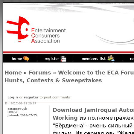
home
register
members list
re
Home
»
Forums
»
Welcome to the ECA For
Hunts, Contests & Sweepstakes
Login
or
register
to post comments
Fri, 2017-03-31 20:37
potappetlyuk
Download Jamiroquai Aut
Offline
Joined:
2016-07-25
Working
из полнометражек
"Бёрдмена"- очень сильный
фильм. Из сериал ов- "Жел