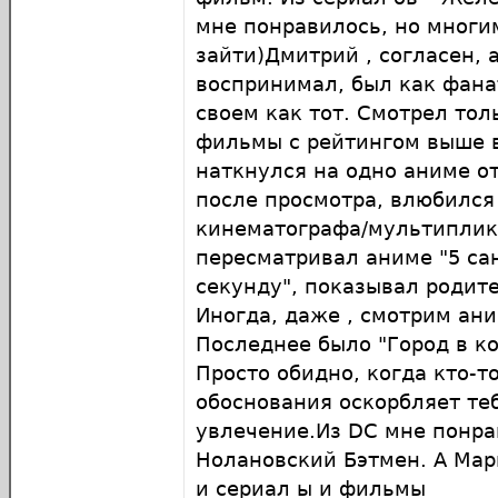
мне понравилось, но многи
зайти)Дмитрий , согласен,
воспринимал, был как фана
своем как тот. Смотрел тол
фильмы с рейтингом выше в
наткнулся на одно аниме о
после просмотра, влюбился
кинематографа​/мультиплик
пересматривал аниме "5 са
секунду", показывал родите
Иногда, даже , смотрим ани
Последнее было "Город в ко
Просто обидно, когда кто-то
обоснования оскорбляет теб
увлечение.Из DC мне понра
Нолановский Бэтмен. А Ма
и сериал ы и фильмы