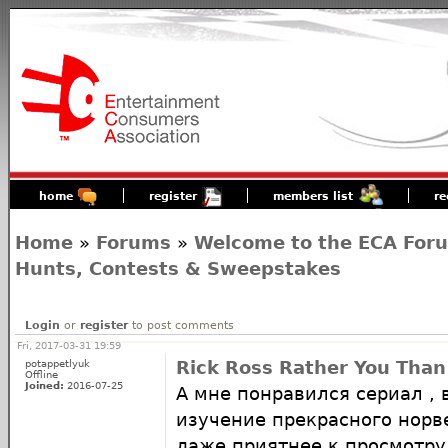
home
register
members list
re
Home
»
Forums
»
Welcome to the ECA For
Hunts, Contests & Sweepstakes
Login
or
register
to post comments
Fri, 2017-03-31 19:59
potappetlyuk
Rick Ross Rather You Tha
Offline
Joined:
2016-07-25
А мне понравился сериал , 
изучение прекрасного норв
даже приятнее к просмотру