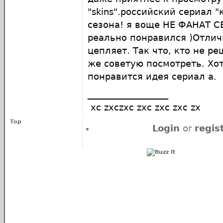
"skins".российский сериал "
сезона! я воще НЕ ФАНАТ С
реально понравился )Отлич
цепляет. Так что, кто не ре
же советую посмотреть. Хо
понравится идея сериал а.
__________________
xc zxczxc zxc zxc zxc zx
Top
Login
or
regis