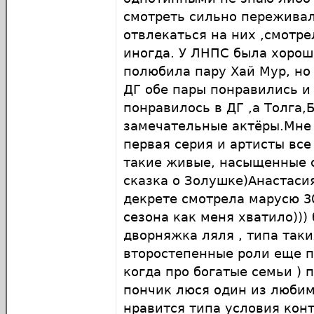
смотреть сильно переживал
отвлекаться на них ,смотр
иногда. У ЛНПС была хорош
полюбила пару Хай Мур, но
ДГ обе пары понравились и
понравилось в ДГ ,а Толга,
замечательные актёры.Мне
первая серия и артисты вс
такие живые, насыщенные с
сказка о Золушке)Анастасия
декрете смотрела марусю 30
сезона как меня хватило)))
дворняжка ляля , типа так
второстепенные роли еще п
когда про богатые семьи ) 
пончик люся один из любим
нравится типа условия кон