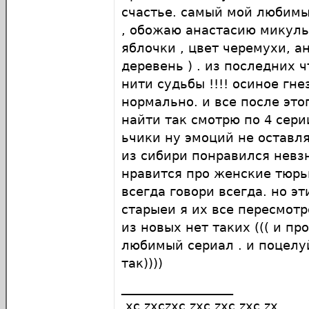
счастье. самый мой любимы
, обожаю анастасию микуль
яблочки , цвет черемухи, а
деревень ) . из последних 
нити судьбы !!!! осиное гне
нормально. и все после это
найти так смотрю по 4 сер
ьчики ну эмоций не оставл
из сибири понравился невзн
нравится про женские тюрь
всегда говори всегда. но эт
старыеи я их все пересмотр
из новых нет таких ((( и п
любимый сериал . и поцелу
так))))
__________________
xc zxczxc zxc zxc zxc zx