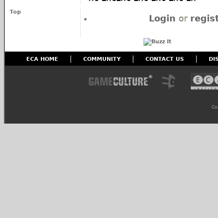
Top
Login
or
regis
ECA HOME
COMMUNITY
CONTACT US
DI
Co