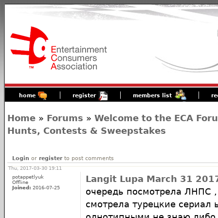
home
register
members list
re
Home
»
Forums
»
Welcome to the ECA For
Hunts, Contests & Sweepstakes
Login
or
register
to post comments
Thu, 2017-03-30 19:11
potappetlyuk
Langit Lupa March 31 201
Offline
Joined:
2016-07-25
очередь посмотрела ЛНПС ,
смотрела турецкие сериал 
однотипными не знаю либо 