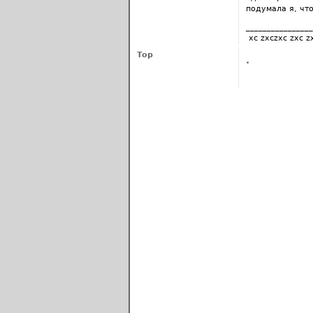
подумала я, что
________________
xc zxczxc zxc z
Top