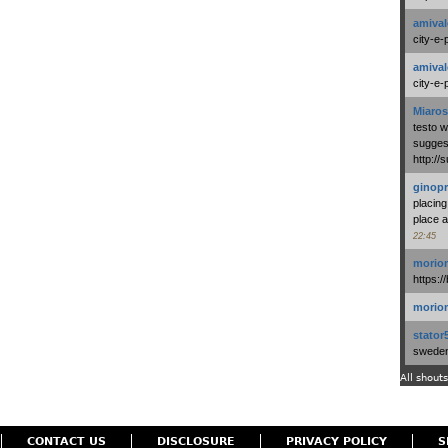
amival
city-e-
amival
city-e-
Miaros
testo 
suggest
http:/
ginopr
placing
place a
22:45
morio
https:/
morio
stator
swedenl
All shouts
CONTACT US
DISCLOSURE
PRIVACY POLICY
S