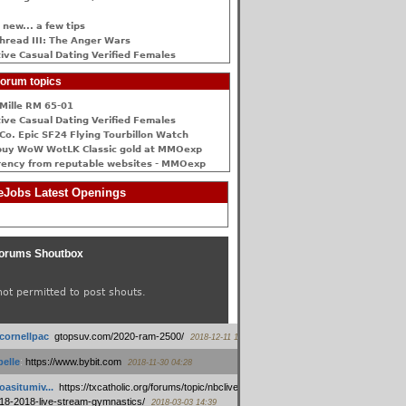
 new... a few tips
hread III: The Anger Wars
ive Сasual Dating Verified Females
orum topics
Mille RM 65-01
ive Сasual Dating Verified Females
Co. Epic SF24 Flying Tourbillon Watch
buy WoW WotLK Classic gold at MMOexp
rency from reputable websites - MMOexp
Jobs Latest Openings
orums Shoutbox
not permitted to post shouts.
tcornellpac
:
gtopsuv.com/2020-ram-2500/
2018-12-11 15:42
elle
:
https://www.bybit.com
2018-11-30 04:28
oasitumiv...
:
https://txcatholic.org/forums/topic/nbcliveamerican-
18-2018-live-stream-gymnastics/
2018-03-03 14:39