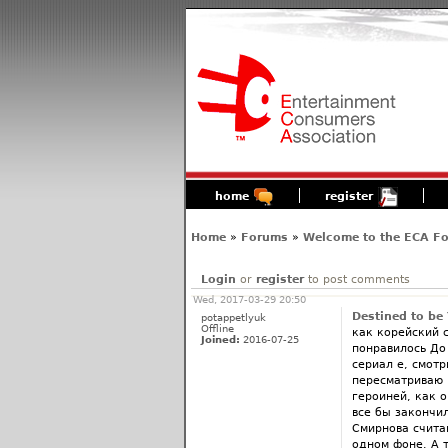
home
register
Home
»
Forums
»
Welcome to the ECA F
Login
or
register
to post comments
Wed, 2017-03-29 20:50
Destined to be
potappetlyuk
Offline
как корейский с
Joined:
2016-07-25
понравилось До
сериал е, смотр
пересматриваю 
героиней, как 
все бы закончи
Смирнова счита
одном фоне. А т