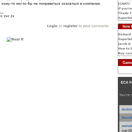
 кому-то могло бы не понравиться оказаться в компании.
[CHAT]
If you're
__
Tirade T
xc zxc zx
Superlat
Login
or
register
to post comments
New f
Richard 
Superlat
Jacob & 
How to 
Buy cur
Game
ECA F
You're 
drclin
Bonnib
amival
cup-20