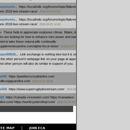
oasitumiv...
:
https://txcatholic.org/forums/topic/fialivemexico-
prix-2018-live-stream-race/
2018-03-03 14:33
oasitumiv...
:
https://txcatholic.org/forums/topic/fialivemexico-
prix-2018-live-stream-race/
2018-03-03 14:32
e
:
These help to appreciate explosive climax. Males, Alpha force
who are looking for how to enhance men power and stamina, are
ed to take these natural pills continually.
/supplementexamine.com/alpha-force-testo/
2018-02-27 14:08
opst55635...
:
Link exchange is nothing else but it is simply
 the other person's webpage link on your page at appropriate
nd other person will also do similar in support of you.
2018-01-28
m505
:
https://panthersvssaintslive.com
/billsvsjaguarslive.com
2018-01-07 09:04
m505
:
https://www.superrugbylivestream.com/
2018-01-06 13:08
500
:
https://canada-vssweden.com/ https://canadavs-
ive.com/ https://world-juniorsfinal.com/
2018-01-05 10:44
ITE MAP
JOIN ECA