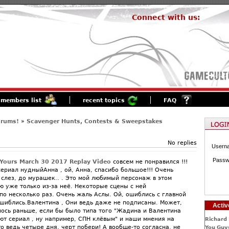
Connect with us:
members list
recent topics
FAQ
orums!
»
Scavenger Hunts, Contests & Sweepstakes
No replies
Usern
Passw
 Yours March 30 2017 Replay Video
совсем не понравился !!!
ериал нудныйАнна , ой, Анна, спасибо большое!!! Очень
 слез, до мурашек.. . Это мой любимый персонаж в этом
ю уже только из-за неё. Некоторые сцены с ней
по несколько раз. Очень жаль Аслы. Ой, ошиблись с главной
ошиблись.Валентина , Они ведь даже не подписаны. Может,
Activ
лось раньше, если бы было типа того "Жадина и Валентина
ют сериал , ну например, СПН клёвым" и наши мнения на
Richard 
о ведь четыре дня, черт побери! А вообще-то согласна, не
You Guys