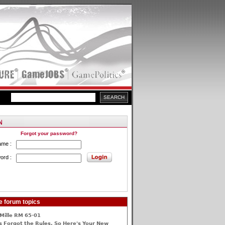
Forgot your password?
ame :
ord :
e forum topics
Mille RM 65-01
 Forgot the Rules, So Here's Your New