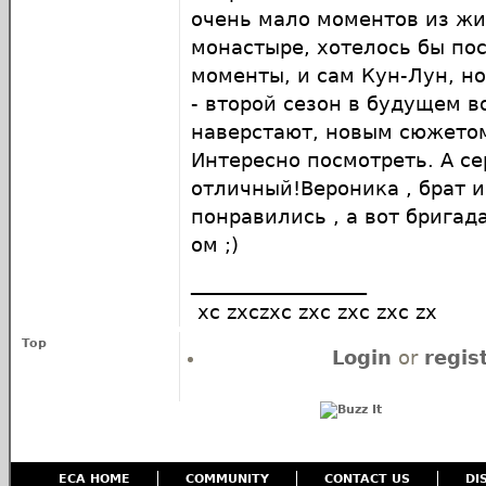
очень мало моментов из жи
монастыре, хотелось бы по
моменты, и сам Кун-Лун, но
- второй сезон в будущем 
наверстают, новым сюжето
Интересно посмотреть. А с
отличный!Вероника , брат и
понравились , а вот бригад
ом ;)
__________________
xc zxczxc zxc zxc zxc zx
Top
Login
or
regis
ECA HOME
COMMUNITY
CONTACT US
DI