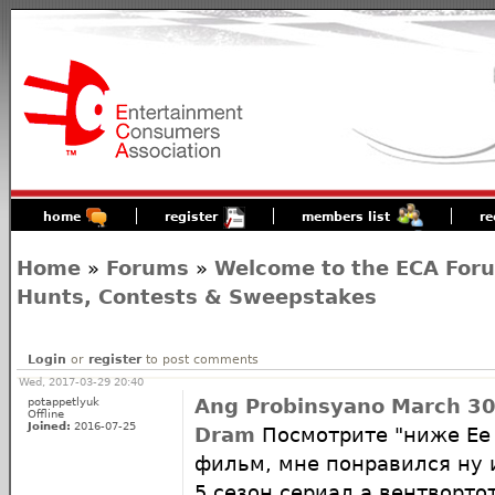
home
register
members list
re
Home
»
Forums
»
Welcome to the ECA For
Hunts, Contests & Sweepstakes
Login
or
register
to post comments
Wed, 2017-03-29 20:40
potappetlyuk
Ang Probinsyano March 30
Offline
Joined:
2016-07-25
Dram
Посмотрите "ниже Ее 
фильм, мне понравился ну 
5 сезон сериал а вентворто