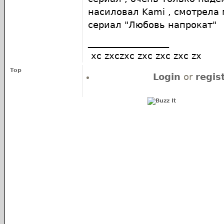
насиловал Kami , смотрела
сериал "Любовь напрокат"
__________________
xc zxczxc zxc zxc zxc zx
Top
Login
or
regis