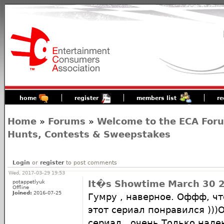
home
register
members list
re
Home
»
Forums
»
Welcome to the ECA For
Hunts, Contests & Sweepstakes
Login
or
register
to post comments
Wed, 2017-03-29 19:53
potappetlyuk
It�s Showtime March 30 
Offline
Joined:
2016-07-25
Гумру , наверное. Оффф, чт
этот сериал понравился )))
сериал , очень Только наде