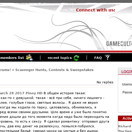
Connect with us:
members list
recent topics
FAQ
orums!
»
Scavenger Hunts, Contests & Sweepstakes
No replies
Usern
Passw
arch 28 2017 Pinoy HD
В общем история такая:
как-то с девушкой, такая - всё при себе, ничего лишнего -
алия, голубые глаза, светлые волосы.. Я даже не верил
когда мы ходили по парку, целовались, обнимались, я
еред всеми своими друзьями. Шло время и уже было понятно
ения дошли до того момента когда надо было переходить на
Activ
ровень, то есть к сексу. Я сделал романтику: отправил друга
очь, дав ему денег на развлекуху, помылся-побрился,
Richard 
постельное бельё, сменил носки на чистые и без дырок,
You Guys