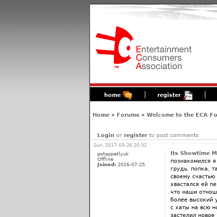
home
register
Home
»
Forums
»
Welcome to the ECA F
Login
or
register
to post comments
Sun, 2017-03-26 20:32
Its Showtime M
potappetlyuk
Offline
познакомился я 
Joined:
2016-07-25
грудь, попка, т
своему счастью 
хвастался ей п
что наши отнош
более высокий у
с хаты на всю н
застелил новое 