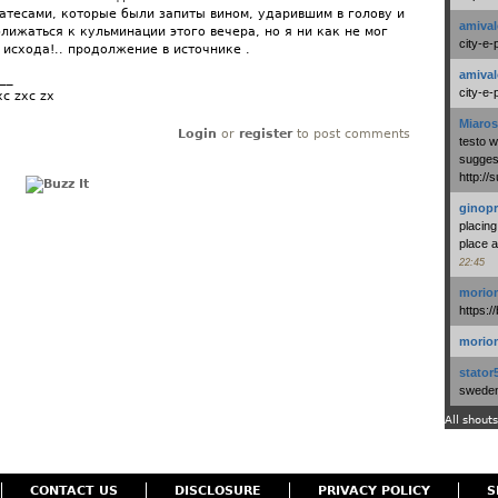
атесами, которые были запиты вином, ударившим в голову и
amival
лижаться к кульминации этого вечера, но я ни как не мог
city-e-
исхода!.. продолжение в источнике .
amival
__
city-e-
xc zxc zx
Miaros
Login
or
register
to post comments
testo 
suggest
http:/
ginopr
placing
place a
22:45
morio
https:/
morio
stator
swedenl
All shouts
CONTACT US
DISCLOSURE
PRIVACY POLICY
S