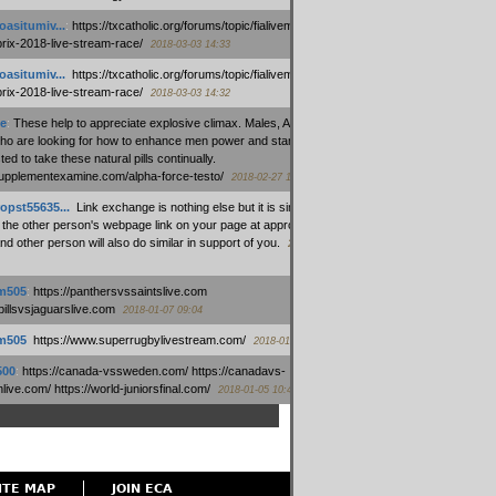
oasitumiv...
:
https://txcatholic.org/forums/topic/fialivemexico-
prix-2018-live-stream-race/
2018-03-03 14:33
oasitumiv...
:
https://txcatholic.org/forums/topic/fialivemexico-
prix-2018-live-stream-race/
2018-03-03 14:32
e
:
These help to appreciate explosive climax. Males, Alpha force
who are looking for how to enhance men power and stamina, are
ed to take these natural pills continually.
/supplementexamine.com/alpha-force-testo/
2018-02-27 14:08
opst55635...
:
Link exchange is nothing else but it is simply
 the other person's webpage link on your page at appropriate
nd other person will also do similar in support of you.
2018-01-28
m505
:
https://panthersvssaintslive.com
/billsvsjaguarslive.com
2018-01-07 09:04
m505
:
https://www.superrugbylivestream.com/
2018-01-06 13:08
500
:
https://canada-vssweden.com/ https://canadavs-
ive.com/ https://world-juniorsfinal.com/
2018-01-05 10:44
ITE MAP
JOIN ECA