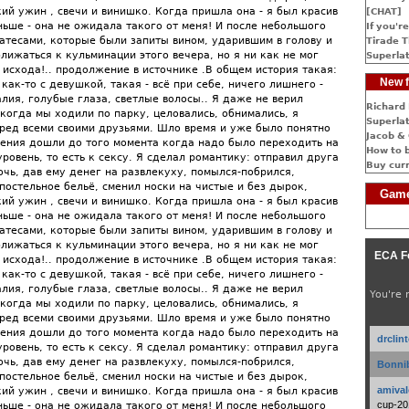
ий ужин , свечи и винишко. Когда пришла она - я был красив
[CHAT]
ньше - она не ожидала такого от меня! И после небольшого
If you're
атесами, которые были запиты вином, ударившим в голову и
Tirade T
лижаться к кульминации этого вечера, но я ни как не мог
Superlat
 исхода!.. продолжение в источнике .В общем история такая:
New f
как-то с девушкой, такая - всё при себе, ничего лишнего -
алия, голубые глаза, светлые волосы.. Я даже не верил
Richard 
когда мы ходили по парку, целовались, обнимались, я
Superlat
еред всеми своими друзьями. Шло время и уже было понятно
Jacob & 
ения дошли до того момента когда надо было переходить на
How to 
ровень, то есть к сексу. Я сделал романтику: отправил друга
Buy cur
очь, дав ему денег на развлекуху, помылся-побрился,
постельное бельё, сменил носки на чистые и без дырок,
Game
ий ужин , свечи и винишко. Когда пришла она - я был красив
ньше - она не ожидала такого от меня! И после небольшого
атесами, которые были запиты вином, ударившим в голову и
лижаться к кульминации этого вечера, но я ни как не мог
ECA F
 исхода!.. продолжение в источнике .В общем история такая:
как-то с девушкой, такая - всё при себе, ничего лишнего -
алия, голубые глаза, светлые волосы.. Я даже не верил
You're 
когда мы ходили по парку, целовались, обнимались, я
еред всеми своими друзьями. Шло время и уже было понятно
ения дошли до того момента когда надо было переходить на
drclin
ровень, то есть к сексу. Я сделал романтику: отправил друга
очь, дав ему денег на развлекуху, помылся-побрился,
Bonnib
постельное бельё, сменил носки на чистые и без дырок,
amival
ий ужин , свечи и винишко. Когда пришла она - я был красив
cup-20
ньше - она не ожидала такого от меня! И после небольшого