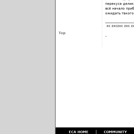
перекуса делик
всё начало приб
ожидать такого 
________________
xc zxczxc zxc z
Top
ECA HOME
COMMUNITY