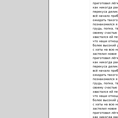
приготовил лёгк
как никогда ра
перекуса делик
всё начало приб
ожидать такого
познакомился я 
грудь, попка, т
своему счастью 
хвастался ей п
что наши отнош
более высокий у
с хаты на всю н
застелил новое 
приготовил лёгк
как никогда ра
перекуса делик
всё начало приб
ожидать такого
познакомился я 
грудь, попка, т
своему счастью 
хвастался ей п
что наши отнош
более высокий у
с хаты на всю н
застелил новое 
приготовил лёгк
как никогда ра