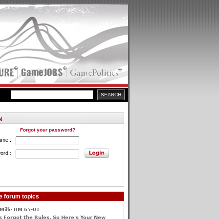
Forgot your password?
ame :
ord :
e forum topics
Mille RM 65-01
 Forgot the Rules, So Here's Your New