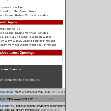
 new... a few tips
hread III: The Anger Wars
ive Сasual Dating Verified Females
orum topics
Mille RM 65-01
ive Сasual Dating Verified Females
Co. Epic SF24 Flying Tourbillon Watch
buy WoW WotLK Classic gold at MMOexp
rency from reputable websites - MMOexp
Jobs Latest Openings
orums Shoutbox
not permitted to post shouts.
tcornellpac
:
gtopsuv.com/2020-ram-2500/
2018-12-11 15:42
elle
:
https://www.bybit.com
2018-11-30 04:28
oasitumiv...
:
https://txcatholic.org/forums/topic/nbcliveamerican-
18-2018-live-stream-gymnastics/
2018-03-03 14:39