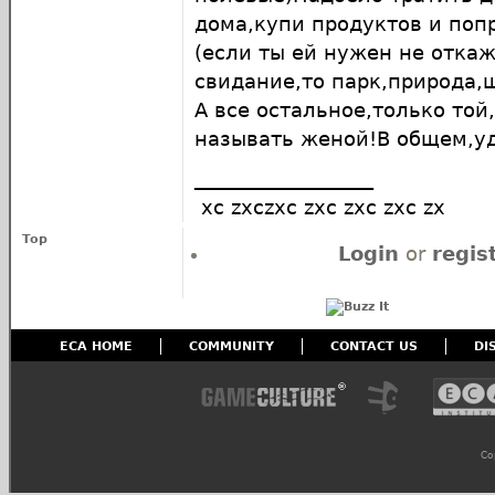
дома,купи продуктов и поп
(если ты ей нужен не откаж
свидание,то парк,природа
А все остальное,только той
называть женой!В общем,уд
__________________
xc zxczxc zxc zxc zxc zx
Top
Login
or
regis
ECA HOME
COMMUNITY
CONTACT US
DI
Co