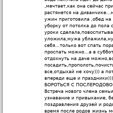
,мечтает,как она сейчас пр
растянется на диванчике...н
ужин приготовила ,обед на
уборку от потолка до пола 
уроки сделала,повоспитыва
уложила,мужа ублажила,ну 
себя...только вот спать пор
проспать можно...а в суббо
отдохнуть на даче можно,в
посадить,прополоть,почисти
все,отдыхай не хочу))) а по
впереди еще и праздники))
БОРОТЬСЯ С ПОСЛЕРОДОВО
Встреча нового члена семь
узнавание и привыкание, б
поздравления друзей и род
время после родов жизнь 