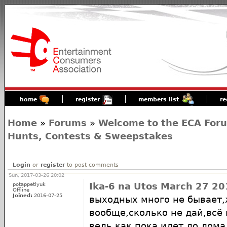
home
register
members list
re
Home
»
Forums
»
Welcome to the ECA For
Hunts, Contests & Sweepstakes
Login
or
register
to post comments
Sun, 2017-03-26 20:02
potappetlyuk
Ika-6 na Utos March 27 20
Offline
Joined:
2016-07-25
выходных много не бывает
вообще,сколько не дай,всё
ведь как,пока идет до дома