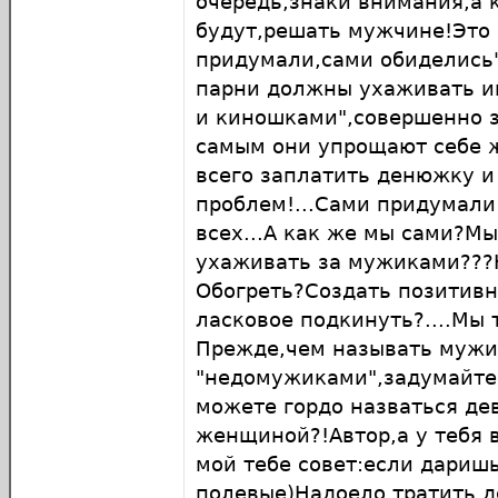
очередь,знаки внимания,а 
будут,решать мужчине!Это 
придумали,сами обиделись
парни должны ухаживать 
и киношками",совершенно з
самым они упрощают себе 
всего заплатить денюжку и
проблем!...Сами придумали 
всех...А как же мы сами?М
ухаживать за мужиками???
Обогреть?Создать позитив
ласковое подкинуть?....Мы
Прежде,чем называть мужи
"недомужиками",задумайтес
можете гордо назваться де
женщиной?!Автор,а у тебя 
мой тебе совет:если дариш
полевые)Надоело тратить д