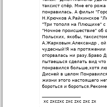
таксист спёр. Мне его рожа
понравилась. А фильм "Гор
Н.Крючков А.Райкинское "Л
"Три тополя на Плющихе" с
"Ночное происшествие" об 
Польских, якобы, таксисто
А.Жарковым.Александр , ой
чудесный!Я на протяжении 
оторвалась ни разу.Браво Д
пытаешься сделать вид что
понравился больше,хотя л
Дисней в целом Понравилс
жизни этого настоящего не
бороться и бороться.Реком
__________________
xc zxczxc zxc zxc zxc zx