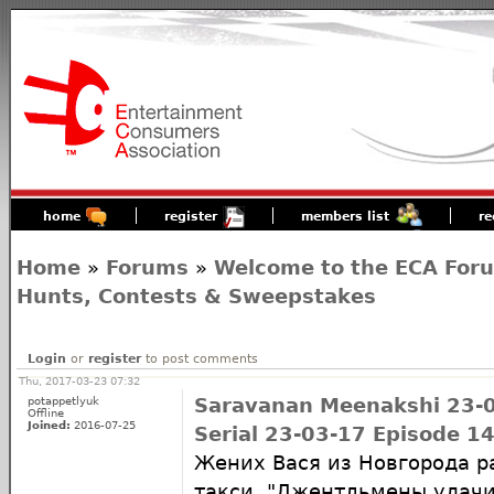
home
register
members list
re
Home
»
Forums
»
Welcome to the ECA For
Hunts, Contests & Sweepstakes
Login
or
register
to post comments
Thu, 2017-03-23 07:32
potappetlyuk
Saravanan Meenakshi 23-0
Offline
Joined:
2016-07-25
Serial 23-03-17 Episode 1
Жених Вася из Новгорода р
такси. "Джентльмены удачи"