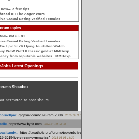
 new... a few tips
hread III: The Anger Wars
ive Сasual Dating Verified Females
orum topics
Mille RM 65-01
ive Сasual Dating Verified Females
Co. Epic SF24 Flying Tourbillon Watch
buy WoW WotLK Classic gold at MMOexp
rency from reputable websites - MMOexp
Jobs Latest Openings
orums Shoutbox
not permitted to post shouts.
tcornellpac
:
gtopsuv.com/2020-ram-2500/
2018-12-11 15:42
elle
:
https://www.bybit.com
2018-11-30 04:28
oasitumiv...
:
https://txcatholic.org/forums/topic/nbcliveamerican-
18-2018-live-stream-gymnastics/
2018-03-03 14:39