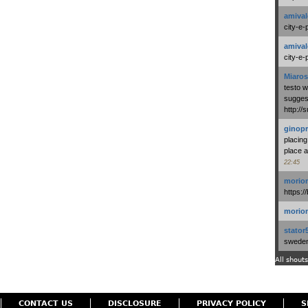
amival
city-e-
amival
city-e-
Miaros
testo 
suggest
http:/
ginopr
placing
place a
22:45
morio
https:/
morio
stator
swedenl
All shouts
CONTACT US
DISCLOSURE
PRIVACY POLICY
S