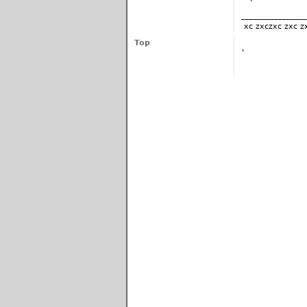
________________
xc zxczxc zxc z
Top