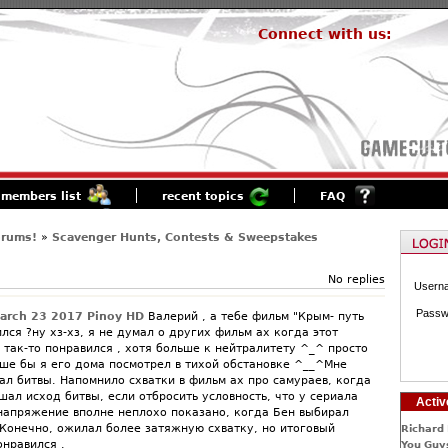
Connect with us:
members list
recent topics
FAQ
orums!
»
Scavenger Hunts, Contests & Sweepstakes
No replies
Usern
Passw
arch 23 2017 Pinoy HD
Валерий , а тебе фильм "Крым- путь
лся ?ну хз-хз, я не думал о других фильм ах когда этот
 так-то понравился , хотя больше к нейтралитету ^_^ просто
чше бы я его дома посмотрел в тихой обстановке ^__^Мне
ал битвы. Напомнило схватки в фильм ах про самураев, когда
ал исход битвы, если отбросить условность, что у сериала
Activ
 напряжение вполне неплохо показано, когда Бен выбирал
 Конечно, ожилал более затяжную схватку, но итоговый
Richard 
онравился .
You Guys