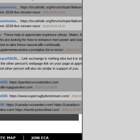
oasitumiv...
:
https://txcatholic.org/forums/topic/fialivemexico-
prix-2018-live-stream-race/
2018-03-03 14:33
oasitumiv...
:
https://txcatholic.org/forums/topic/fialivemexico-
prix-2018-live-stream-race/
2018-03-03 14:32
e
:
These help to appreciate explosive climax. Males, Alpha force
who are looking for how to enhance men power and stamina, are
ed to take these natural pills continually.
/supplementexamine.com/alpha-force-testo/
2018-02-27 14:08
opst55635...
:
Link exchange is nothing else but it is simply
 the other person's webpage link on your page at appropriate
nd other person will also do similar in support of you.
2018-01-28
m505
:
https://panthersvssaintslive.com
/billsvsjaguarslive.com
2018-01-07 09:04
m505
:
https://www.superrugbylivestream.com/
2018-01-06 13:08
500
:
https://canada-vssweden.com/ https://canadavs-
ive.com/ https://world-juniorsfinal.com/
2018-01-05 10:44
ITE MAP
JOIN ECA