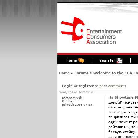
home
register
Home
»
Forums
»
Welcome to the ECA F
Login
or
register
to post comments
Wed, 2017-03-22 22:28
Its Showtime M
potappetlyuk
Offline
домой!" понрави
Joined:
2016-07-25
смотрел, мне он
говорю, что лу
понравился фин
один момент реш
рейтинг 6+, то
боевую стойку.
вариант тоже п