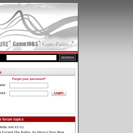
Forgot your password?
ame :
ord :
e forum topics
Mille RM 65-01
 Forgot the Rules, So Here's Your New