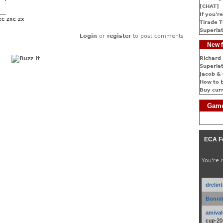
[CHAT]
__
If you're
xc zxc zx
Tirade T
Superlat
Login
or
register
to post comments
New f
Richard 
Superlat
Jacob & 
How to 
Buy cur
Game
ECA F
You're 
drclin
Bonnib
amival
cup-20