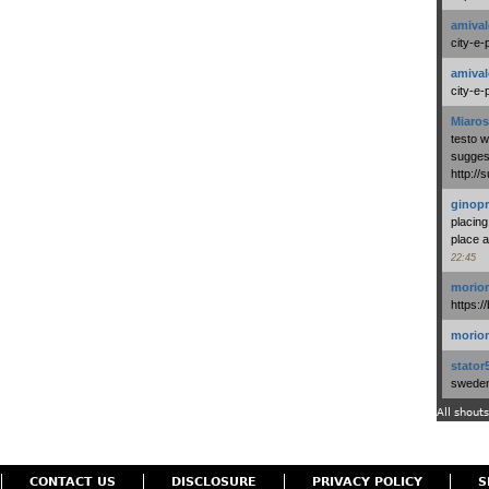
amival
city-e-
amival
city-e-
Miaros
testo 
suggest
http:/
ginopr
placing
place a
22:45
morio
https:/
morio
stator
swedenl
All shouts
CONTACT US
DISCLOSURE
PRIVACY POLICY
S