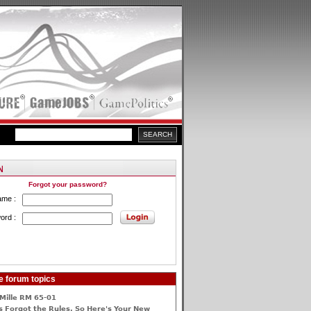
Forgot your password?
ame :
ord :
e forum topics
Mille RM 65-01
 Forgot the Rules, So Here's Your New