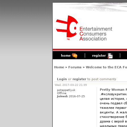
home
register
Home
»
Forums
»
Welcome to the ECA F
Login
or
register
to post comments
Wed, 2017-03-22 21:39
Pretty Woman 
potappetlyuk
Offline
.#ксловукритик
Joined:
2016-07-25
целая история,
очень подвел с
тяжелее первого
акценты. А жаль
стихотворение 
драма с верой 
школьных празд