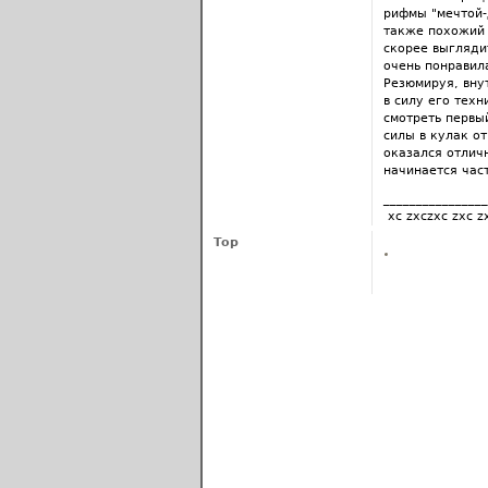
рифмы "мечтой-д
также похожий 
скорее выгляди
очень понравила
Резюмируя, вну
в силу его тех
смотреть первый
силы в кулак о
оказался отлич
начинается час
________________
xc zxczxc zxc z
Top