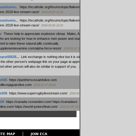
oasitumiv...
:
https://txcatholic.org/forums/topic/fialivemexico-
prix-2018-live-stream-race/
2018-03-03 14:33
oasitumiv...
:
https://txcatholic.org/forums/topic/fialivemexico-
prix-2018-live-stream-race/
2018-03-03 14:32
e
:
These help to appreciate explosive climax. Males, Alpha force
who are looking for how to enhance men power and stamina, are
ed to take these natural pills continually.
/supplementexamine.com/alpha-force-testo/
2018-02-27 14:08
opst55635...
:
Link exchange is nothing else but it is simply
 the other person's webpage link on your page at appropriate
nd other person will also do similar in support of you.
2018-01-28
m505
:
https://panthersvssaintslive.com
/billsvsjaguarslive.com
2018-01-07 09:04
m505
:
https://www.superrugbylivestream.com/
2018-01-06 13:08
500
:
https://canada-vssweden.com/ https://canadavs-
ive.com/ https://world-juniorsfinal.com/
2018-01-05 10:44
ITE MAP
JOIN ECA