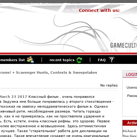
Connect with us:
members list
recent topics
FAQ
orums!
»
Scavenger Hunts, Contests & Sweepstakes
No replies
Usern
Passw
March 23 2017
Классный фильм , очень понравился
а Задумка мне больше понравилась у второго стихотворения -
 похожая на завязку мелодраматического фильм а. Однако
бивчивый ритм, несоблюдение размера. Читать гораздо
, как я ни примерялась, как ни проставляла ударения и
. Есть, кстати, очень классные рифмы, это здорово. Первое
Activ
более восторженное и возвышенное. Здесь оптимистичная
в лучшее. Такая "старательная" работа для декламации на
Richard 
никах. Такое впечатление создают не очень оригинальные
You Guys