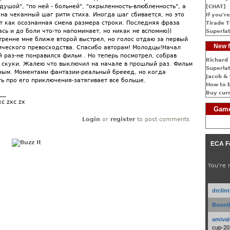
ушой", "по ней - больней", "окрыленность-влюбленность", а
[CHAT]
на чеканный шаг ритм стиха. Иногда шаг сбивается, но это
If you're
т как осознанная смена размера строки. Последняя фраза
Tirade T
сь и до боли что-то напоминает, но никак не вспомню))
Superlat
тренне мне ближе второй выстрел, но голос отдаю за первый
New f
нического превосходства. Спасибо авторам! Молодцы!Начал
 раз-не понравился фильм . Но теперь посмотрел, собрав
Richard 
т скуки. Жалею что выключил на начале в прошлый раз. Фильм
Superlat
ным. Моментами фантазии-реальный брееед, но когда
Jacob & 
ть про его приключения-затягивает все больше.
How to 
Buy cur
__
xc zxc zx
Game
Login
or
register
to post comments
ECA F
You're 
drclin
Bonnib
amival
cup-20