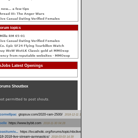
 new... a few tips
hread III: The Anger Wars
ive Сasual Dating Verified Females
orum topics
Mille RM 65-01
ive Сasual Dating Verified Females
Co. Epic SF24 Flying Tourbillon Watch
buy WoW WotLK Classic gold at MMOexp
rency from reputable websites - MMOexp
Jobs Latest Openings
orums Shoutbox
not permitted to post shouts.
tcornellpac
:
gtopsuv.com/2020-ram-2500/
2018-12-11 15:42
elle
:
https://www.bybit.com
2018-11-30 04:28
oasitumiv...
:
https://txcatholic.org/forums/topic/nbcliveamerican-
18-2018-live-stream-gymnastics/
2018-03-03 14:39