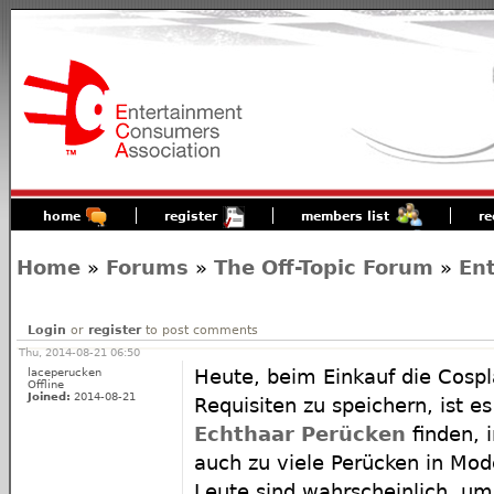
home
register
members list
re
Home
»
Forums
»
The Off-Topic Forum
»
En
Login
or
register
to post comments
Thu, 2014-08-21 06:50
laceperucken
Heute, beim Einkauf die Cosp
Offline
Joined:
2014-08-21
Requisiten zu speichern, ist es
Echthaar Perücken
finden, 
auch zu viele Perücken in Mod
Leute sind wahrscheinlich, um