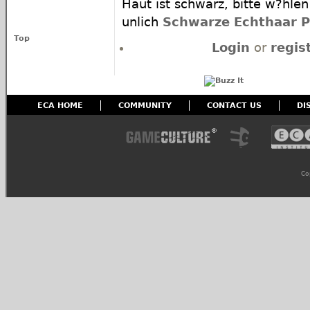
Haut ist schwarz, bitte w?hlen
unlich
Schwarze Echthaar 
Top
Login
or
regis
ECA HOME
COMMUNITY
CONTACT US
DI
Co