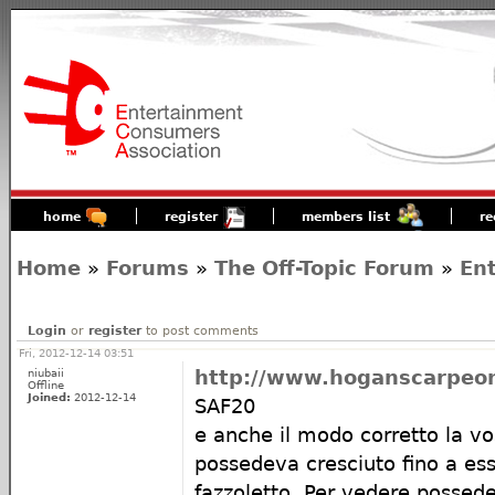
home
register
members list
re
Home
»
Forums
»
The Off-Topic Forum
»
En
Login
or
register
to post comments
Fri, 2012-12-14 03:51
niubaii
http://www.hoganscarpeon
Offline
Joined:
2012-12-14
SAF20
e anche il modo corretto la vo
possedeva cresciuto fino a ess
fazzoletto. Per vedere possede