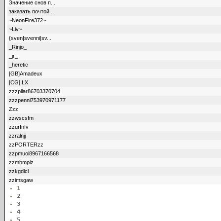
Значение снов п...
заказать почтой...
~NeonFire372~
~Liv~
{sven|svenni|sv...
_Rinjo_
_jr_
_heretic
[GB]Amadeux
[CG] LX
zzzpilar86703370704
zzzpenni753970971177
Zzz
zzwscsfm
zzurfnfv
zzralnjj
zzPORTERzz
zzpmuoi8967166568
zzmbmpiz
zzkgdlcl
zzimsgaw
1
2
3
4
5