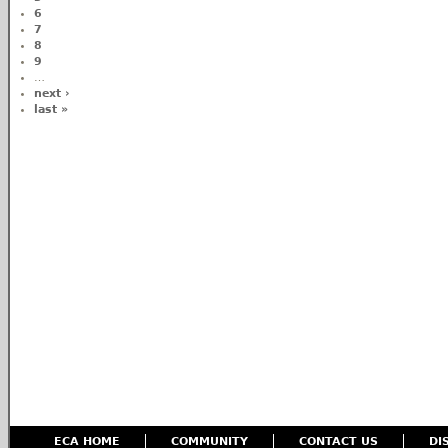
6
7
8
9
…
next ›
last »
ECA HOME
COMMUNITY
CONTACT US
DI