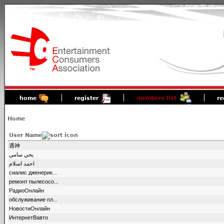
home
register
members list
re
Home
User Name
遇神
يحي سامي
احمد اسلام
сиалис дженерик...
ремонт пылесосо...
РадиоОнлайн
обслуживание пл...
НовостиОнлайн
ИнтернетВавто